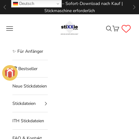
Zum Inhalt springen
📥 Digitale Stickdateien – Sofort-Download nach Kauf |
Deutsch
Zurück
Vo
Stickmaschine erforderlich
STIXXIE LLC
Menü
Suchen
Warenkorb
✨ Für Anfänger
🏆 Bestseller
Neue Stickdateien
Stickdateien
ITH Stickdateien
FAQ & Kontakt