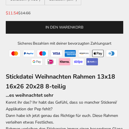
Angebot
Regulärer Preis
$11.54
$14.66
IN DEN WARENKORB
Sicheres Bezahlen mit deiner bevorzugten Zahlungsart
Stickdatei Weihnachten Rahmen 13x18
16x26 20x28 8-teilig
...es weihnachtet sehr
Kennt ihr das? Ihr habt das Gefühl, dass so mancher Stickerei/
Applikation der Pep fehlt?
Dann habe ich jetzt genau das Richtige für euch. Diese Rahmen
verleihen etwas Festliches.
Rahmen verleihen den Stickereien immer einen besonderen Glanz,