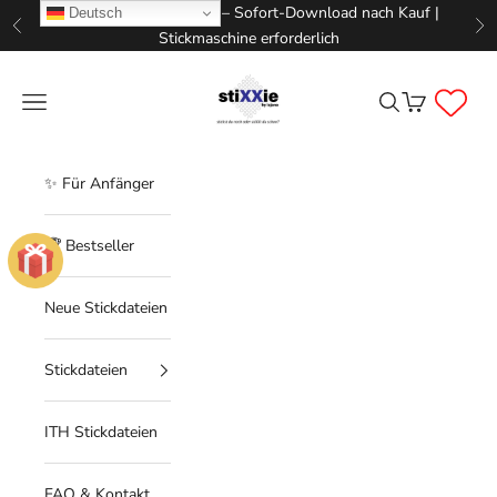
Zum Inhalt springen
📥 Digitale Stickdateien – Sofort-Download nach Kauf |
Deutsch
Zurück
Vo
Stickmaschine erforderlich
STIXXIE LLC
Menü
Suchen
Warenkorb
✨ Für Anfänger
🏆 Bestseller
Neue Stickdateien
Stickdateien
ITH Stickdateien
FAQ & Kontakt