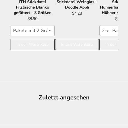
ITH Stickdatei
Stickdatei Weinglas -
Stickdat
Filztasche Blanko
Doodle Appli
Hühnerbande -
gefüttert – 8 Größen
Hühner mit S
$4.28
$8.90
$11.21
Pakete mit 2 Größen 15x24 16x26
2-er Paket 
In den Warenkorb
In den Warenkorb
In den Ware
Zuletzt angesehen