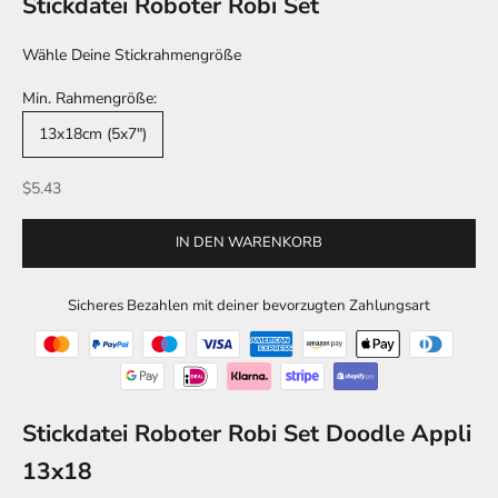
Stickdatei Roboter Robi Set
Wähle Deine Stickrahmengröße
Min. Rahmengröße:
13x18cm (5x7")
Angebot
$5.43
IN DEN WARENKORB
Sicheres Bezahlen mit deiner bevorzugten Zahlungsart
Stickdatei Roboter Robi Set Doodle Appli
13x18