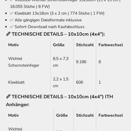
18.055 Stiche | 8 FW)
✅ Kleeblatt 13x18cm (3 x 2 cm | 774 Stiche | 1 FW)
✅ Alle gängigen Dateiformate inklusive
✅ Sofort-Download nach Kaufabschluss
📏 TECHNISCHE DETAILS – 10x10cm (4x4"):
Motiv
Größe
Stichzahl
Farbwechsel
Wichtel
8,5 x 7,3
9.186
8
Schornsteinfeger
cm
2,2 x 1,5
Kleeblatt
606
1
cm
📏 TECHNISCHE DETAILS – 10x10cm (4x4") ITH
Anhänger:
Motiv
Größe
Stichzahl
Farbwechsel
Wichtel