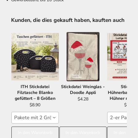
Kunden, die dies gekauft haben, kauften auch
ITH Stickdatei
Stickdatei Weinglas -
Stickdat
Filztasche Blanko
Doodle Appli
Hühnerbande -
gefüttert – 8 Größen
Hühner mit S
$4.28
$8.90
$11.21
Pakete mit 2 Größen 15x24 16x26
2-er Paket 
In den Warenkorb
In den Warenkorb
In den Ware