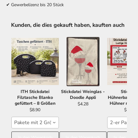
✔ Gewerbelizenz bis 20 Stück
Kunden, die dies gekauft haben, kauften auch
ITH Stickdatei
Stickdatei Weinglas -
Stickdat
Filztasche Blanko
Doodle Appli
Hühnerbande -
gefüttert – 8 Größen
Hühner mit S
$4.28
$8.90
$11.21
Pakete mit 2 Größen 15x24 16x26
2-er Paket 
In den Warenkorb
In den Warenkorb
In den Ware