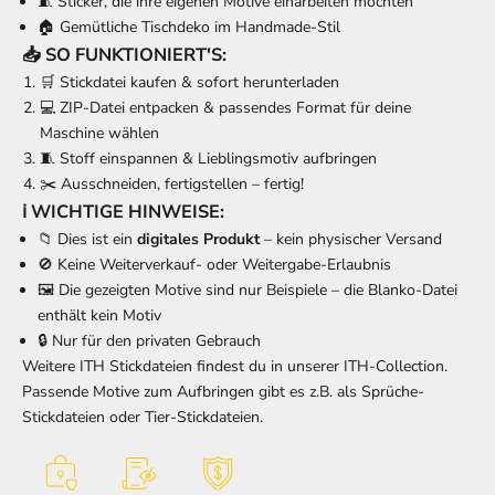
🧵 Sticker, die ihre eigenen Motive einarbeiten möchten
🏠 Gemütliche Tischdeko im Handmade-Stil
📥 SO FUNKTIONIERT'S:
🛒 Stickdatei kaufen & sofort herunterladen
💻 ZIP-Datei entpacken & passendes Format für deine
Maschine wählen
🧵 Stoff einspannen & Lieblingsmotiv aufbringen
✂️ Ausschneiden, fertigstellen – fertig!
ℹ️ WICHTIGE HINWEISE:
📁 Dies ist ein
digitales Produkt
– kein physischer Versand
🚫 Keine Weiterverkauf- oder Weitergabe-Erlaubnis
🖼️ Die gezeigten Motive sind nur Beispiele – die Blanko-Datei
enthält kein Motiv
🔒 Nur für den privaten Gebrauch
Weitere ITH Stickdateien findest du in unserer
ITH-Collection
.
Passende Motive zum Aufbringen gibt es z.B. als
Sprüche-
Stickdateien
oder
Tier-Stickdateien
.