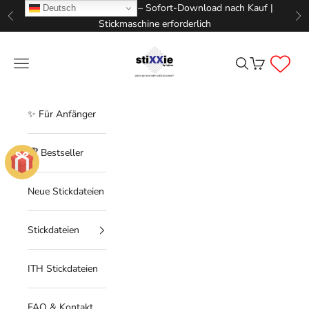
Zum Inhalt springen
📥 Digitale Stickdateien – Sofort-Download nach Kauf |
Deutsch
Zurück
Vo
Stickmaschine erforderlich
STIXXIE LLC
Menü
Suchen
Warenkorb
✨ Für Anfänger
🏆 Bestseller
Neue Stickdateien
Stickdateien
ITH Stickdateien
FAQ & Kontakt