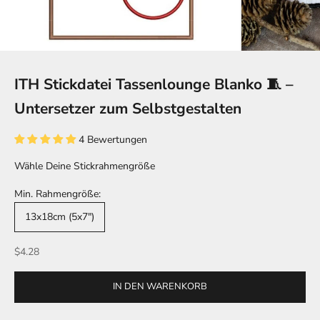
ITH Stickdatei Tassenlounge Blanko 🧵 –
Untersetzer zum Selbstgestalten
4 Bewertungen
Wähle Deine Stickrahmengröße
Min. Rahmengröße:
13x18cm (5x7")
Angebot
$4.28
IN DEN WARENKORB