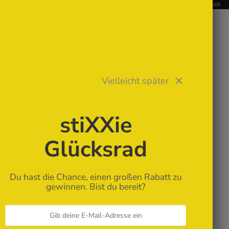
📥 Digitale Stickdateien – Sofort-Download nach Kauf | Stickmaschine erforderlich
STIXXIE LLC
Vielleicht später
✨ Für Anfänger
stiXXie
🏆 Bestseller
Glücksrad
Neue Stickdateien
Du hast die Chance, einen großen Rabatt zu
gewinnen. Bist du bereit?
Stickdateien
ITH Stickdateien