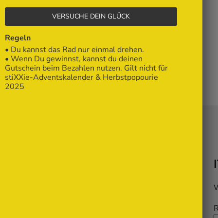
VERSUCHE DEIN GLÜCK
FAQ & Kontakt
Regeln
• Du kannst das Rad nur einmal drehen.
• Wenn Du gewinnst, kannst du deinen
Blog
Gutschein beim Bezahlen nutzen. Gilt nicht für
stiXXie-Adventskalender & Herbstpopourie
2025
Dein Warenkorb ist leer
W