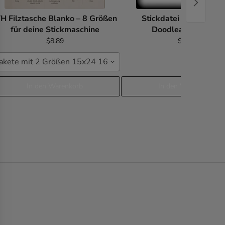
TH Filztasche Blanko – 8 Größen
Stickdatei Otter Freeb
für deine Stickmaschine
Doodleapplikation
$8.89
$0.00
akete mit 2 Größen 15x24 16x26
In den Warenkorb
In den Warenkorb