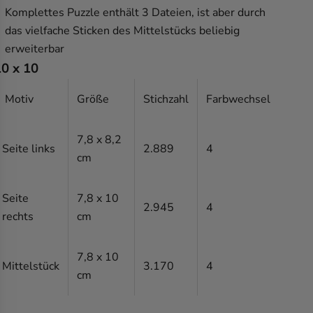
Komplettes Puzzle enthält 3 Dateien, ist aber durch
das vielfache Sticken des Mittelstücks beliebig
erweiterbar
10 x 10
Motiv
Größe
Stichzahl
Farbwechsel
7,8 x 8,2
Seite links
2.889
4
cm
Seite
7,8 x 10
2.945
4
rechts
cm
7,8 x 10
Mittelstück
3.170
4
cm