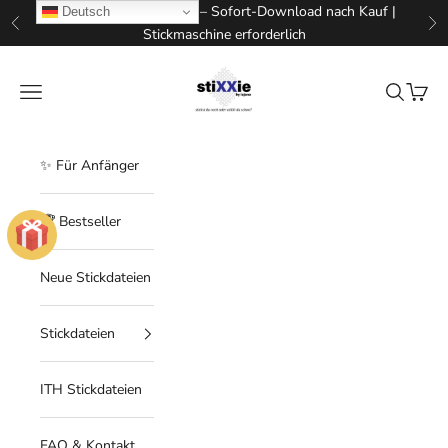
Zum Inhalt springen
📥 Digitale Stickdateien – Sofort-Download nach Kauf |
Deutsch
Zurück
Vo
Stickmaschine erforderlich
STIXXIE LLC
Menü
Suchen
Waren
✨ Für Anfänger
🏆 Bestseller
Neue Stickdateien
Stickdateien
ITH Stickdateien
FAQ & Kontakt