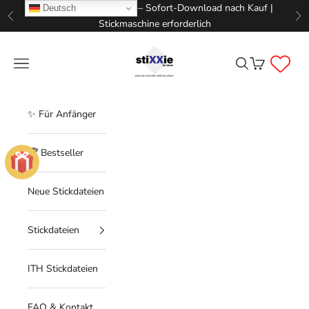
Zum Inhalt springen
📥 Digitale Stickdateien – Sofort-Download nach Kauf |
Deutsch
Zurück
Vo
Stickmaschine erforderlich
STIXXIE LLC
Menü
Suchen
Warenkorb
✨ Für Anfänger
🏆 Bestseller
Neue Stickdateien
Stickdateien
ITH Stickdateien
FAQ & Kontakt