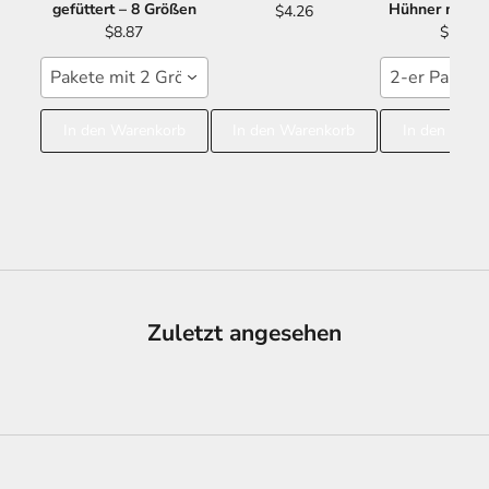
gefüttert – 8 Größen
Hühner mit S
$4.26
$8.87
$11.18
Pakete mit 2 Größen 15x24 16x26
2-er Paket 
In den Warenkorb
In den Warenkorb
In den Ware
Zuletzt angesehen