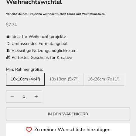
Weihnachtswichtel
Verleihe deinen Projekten weihnachtlichen Glanz mit Wichtelmotiven!
Angebot
$7.74
🎄 Ideal für Weihnachtsprojekte
📁 Umfassendes Formatangebot
🧵 Vielseitige Nutzungsmöglichkeiten
🎁 Perfektes Geschenk für Kreative
Min. Rahmengröße:
10x10cm (4x4")
13x18cm (5x7")
16x26cm (7x11")
Anzahl verringern
Anzahl erhöhen
IN DEN WARENKORB
Zu meiner Wunschliste hinzufügen