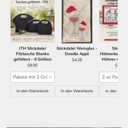
ITH Stickdatei
Stickdatei Weinglas -
Stickdat
Filztasche Blanko
Doodle Appli
Hühnerbande -
gefüttert – 8 Größen
Hühner mit S
$4.28
$8.90
$11.21
Pakete mit 2 Größen 15x24 16x26
2-er Paket 
In den Warenkorb
In den Warenkorb
In den Ware