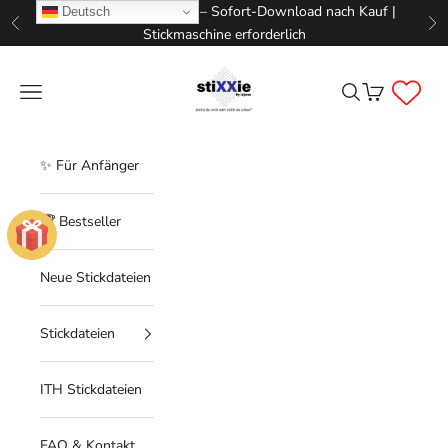
Zum Inhalt springen
📥 Digitale Stickdateien – Sofort-Download nach Kauf |
Deutsch
Zurück
Vo
Stickmaschine erforderlich
STIXXIE LLC
Menü
Suchen
Warenkorb
✨ Für Anfänger
🏆 Bestseller
Neue Stickdateien
Stickdateien
ITH Stickdateien
FAQ & Kontakt