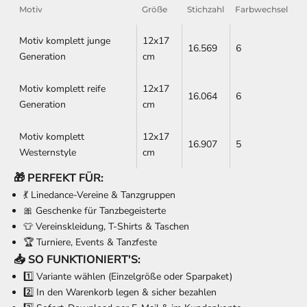
Motiv
Größe
Stichzahl
Farbwechsel
Motiv komplett junge
12x17
16.569
6
Generation
cm
Motiv komplett reife
12x17
16.064
6
Generation
cm
Motiv komplett
12x17
16.907
5
Westernstyle
cm
🎁 PERFEKT FÜR:
💃 Linedance-Vereine & Tanzgruppen
🎀 Geschenke für Tanzbegeisterte
👕 Vereinskleidung, T-Shirts & Taschen
🏆 Turniere, Events & Tanzfeste
📥 SO FUNKTIONIERT'S:
1️⃣ Variante wählen (Einzelgröße oder Sparpaket)
2️⃣ In den Warenkorb legen & sicher bezahlen