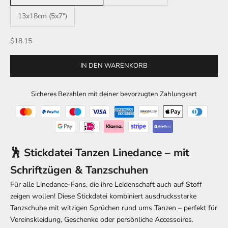
13x18cm (5x7")
Angebot
$18.15
IN DEN WARENKORB
Sicheres Bezahlen mit deiner bevorzugten Zahlungsart
🕺 Stickdatei Tanzen Linedance – mit
Schriftzügen & Tanzschuhen
Für alle Linedance-Fans, die ihre Leidenschaft auch auf Stoff
zeigen wollen! Diese Stickdatei kombiniert ausdrucksstarke
Tanzschuhe mit witzigen Sprüchen rund ums Tanzen – perfekt für
Vereinskleidung, Geschenke oder persönliche Accessoires.