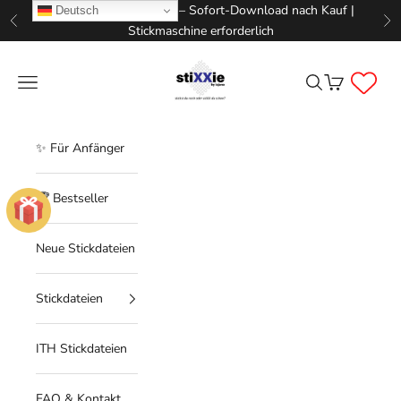
Zum Inhalt springen
📥 Digitale Stickdateien – Sofort-Download nach Kauf |
Deutsch
Zurück
Vo
Stickmaschine erforderlich
STIXXIE LLC
Menü
Suchen
Warenkorb
✨ Für Anfänger
🏆 Bestseller
Neue Stickdateien
Stickdateien
ITH Stickdateien
FAQ & Kontakt