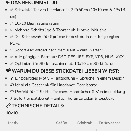
✨ DAS BEKOMMST DU:
✅ Stickdatei Tanzen Linedance in
2 Größen
(10x10 cm & 13x18
cm)
✅ 10x10 Baukastensystem
✅ Mehrere Schriftzüge & Tanzschuh-Motive inklusive
✅ Die Stichanzahl für Sprüche findest du in den beigelegten
PDFs
✅ Sofort-Download nach dem Kauf – kein Warten!
✅ Alle gängigen Formate:
DST, PES, JEF, EXP, VP3, HUS, XXX
✅ Optimiert für Stickmaschinen ab
10x10 cm
Stickfläche
💝 WARUM DU DIESE STICKDATEI LIEBEN WIRST:
🎵 Einzigartiges Motiv – Tanzschuhe + Sprüche in einem Design
🎁 Ideal als Geschenk für Linedance-Begeisterte
👕 Perfekt für T-Shirts, Taschen, Handtücher & Vereinskleidung
⚡ Sofort einsatzbereit – einfach herunterladen & lossticken
📏 TECHNISCHE DETAILS:
10x10
Motiv
Größe
Stichzahl
Farbwechsel