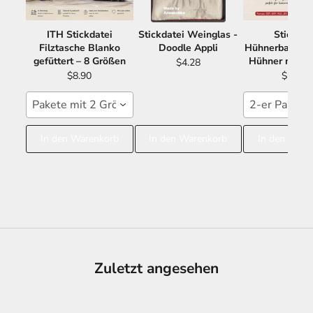
ITH Stickdatei
Stickdatei Weinglas -
Stickdat
Filztasche Blanko
Doodle Appli
Hühnerbande -
gefüttert – 8 Größen
Hühner mit S
$4.28
$8.90
$11.21
Pakete mit 2 Größen 15x24 16x26
2-er Paket 
In den Warenkorb
In den Warenkorb
In den Ware
Zuletzt angesehen