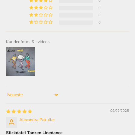
0
0
0
0
Kundenfotos & -videos
Sort by
09/02/2025
Alexandra Pakullat
Stickdatei Tanzen Linedance