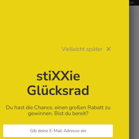
📥 Digitale Stickdateien – Sofort-Download nach Kauf | Stickmaschine erforderlich
STIXXIE LLC
Vielleicht später
✨ Für Anfänger
stiXXie
🏆 Bestseller
Glücksrad
Neue Stickdateien
Du hast die Chance, einen großen Rabatt zu
gewinnen. Bist du bereit?
Stickdateien
ITH Stickdateien