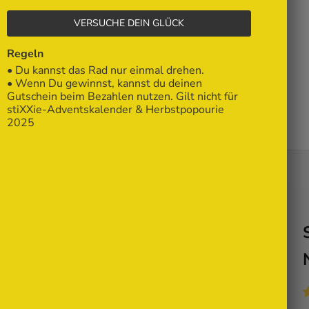
VERSUCHE DEIN GLÜCK
FAQ & Kontakt
Regeln
• Du kannst das Rad nur einmal drehen.
• Wenn Du gewinnst, kannst du deinen
Blog
Gutschein beim Bezahlen nutzen. Gilt nicht für
stiXXie-Adventskalender & Herbstpopourie
2025
Dein Warenkorb ist leer