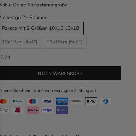
ähle Deine Stickrahmengröße
indestgröße Rahmen:
Pakete mit 2 Größen 10x10 13x18
10x10cm (4x4")
13x18cm (5x7")
ngebot
7.74
IN DEN WARENKORB
icheres Bezahlen mit deiner bevorzugten Zahlungsart