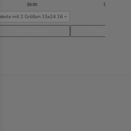
$8.90
$0.00
akete mit 2 Größen 15x24 16x26
In den Warenkorb
In den Warenkorb